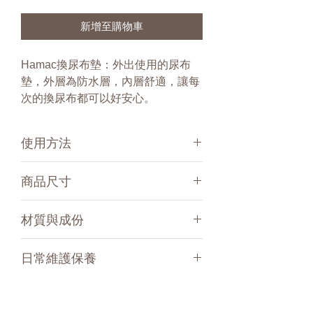
新增至購物車
Hamac換尿布墊：外出使用的尿布
墊，外層為防水層，內層舒適，讓每
次的換尿布都可以好安心。
使用方法
輕巧的行動尿布墊
商品尺寸
Hamac的行動尿布墊是一種輕巧便利的
的防水墊，不佔空間，外出時可以輕易
58 x 36 公分
方便的放入包中。
材質與成份
易於折疊且快乾，可用於日常生活中，
當寶貝無預警的給我們小驚喜時使用！
白色面：100%聚酯纖維布料
日常維護保養
Hamac行動尿墊的防水外層，讓我們在
灰色面 : 100% 聚氨酯塗層
幫寶寶換尿布時有一個好的防護，內層
通過 Oeko Tex 100 class I.認證
機洗溫度為40°C或是60°C
則非常的柔軟，給寶寶再換尿布時也有
法國製造
◆勿烘乾，請自然晾乾。
最大的舒適感。