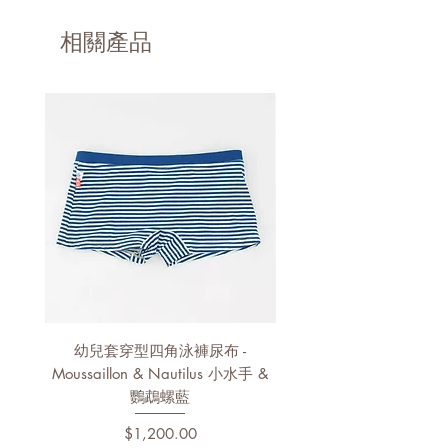
通過Oeko Tex 100等級1認證
法國製造
相關產品
幼兒套穿型四角泳褲尿布 -
幼兒泳褲 - Pélagos & Nau
Moussaillon & Nautilus 小水手 &
鸚鵡螺藍
價格
$1,200.00