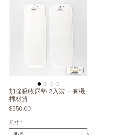
加強吸收尿墊 2入裝 – 有機
棉材質
價
$550.00
格
尺寸
*