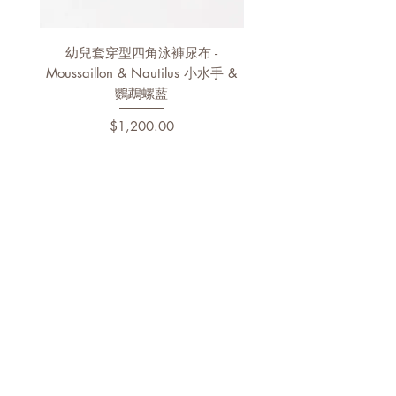
幼兒套穿型四角泳褲尿布 -
幼兒泳褲 - Pélagos & Nau
Moussaillon & Nautilus 小水手 &
鸚鵡螺藍
價格
$1,200.00