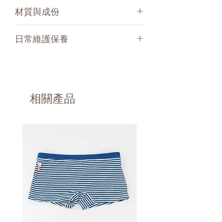
單一尺寸
加強午睡或夜間吸收量。依照您希望的
材質與成份
吸收量，可在標準吸收墊之上，於尿布
的船型內層額外添加單片或雙片吸收
可重複使用的可洗式吸尿墊，不含任何
日常維護保養
墊。例如尺寸XL的情況下，我們建議另
對寶寶肌膚有害的物質。
外添加兩片。
由100%有機棉成分組成
清洗溫度介於40° 到 60°
單層的可洗式吸尿墊除了可以使用在一
通過Gots有機棉組織認證，通過Oeko
◆可烘乾
般尿布作為增加吸收量之外也可以使用
Tex 100 classe I認證。
請注意：此材質吸尿墊經過洗滌之後有
於Hamac游泳尿布與Hamac學習內褲
法國原產保證。
10%稍微回縮的可能性。
之中。
相關產品
不建議使用柔軟精、無患子洗滌劑或是
使用於Hamac游泳尿布中：單層吸尿墊
含有脂質（含有甘油）的洗衣精等來清
適用於寶寶在泳池或是沙灘畔戲水時使
洗吸尿墊，因為這些洗滌劑具有油脂會
用，您可以放置單層吸尿墊於防水層囊
堵塞吸尿墊的毛細孔進而減低其吸收能
袋中的網子下，可確保寶寶在戲水時仍
力。
保有一些吸收力。
使用於Hamac學習尿褲中：吸尿墊放置
於防水層囊袋中的網子下方，對於寶貝
在抵達馬桶之前的小意外仍保有一些吸
收力。
通過Oeko Tex 100 classe I認證
法國原產認證。