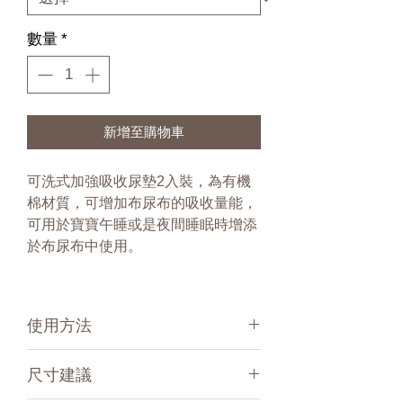
數量
*
新增至購物車
可洗式加強吸收尿墊2入裝，為有機
棉材質，可增加布尿布的吸收量能，
可用於寶寶午睡或是夜間睡眠時增添
於布尿布中使用。
使用方法
Gots認證有機棉材質可洗式加強吸尿
尺寸建議
墊，可使用於以下情況：
加強吸收力：添加於標準吸收墊之上，