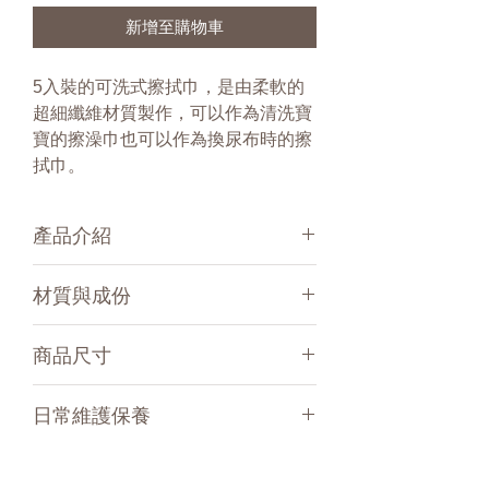
新增至購物車
5入裝的可洗式擦拭巾，是由柔軟的
超細纖維材質製作，可以作為清洗寶
寶的擦澡巾也可以作為換尿布時的擦
拭巾。
產品介紹
為寶寶設計的超柔軟可洗式清潔巾（超
材質與成份
細纖維材質），使用Hamac可洗式清潔
巾來取代市售拋棄式濕紙巾，不需再大
100%超細聚酯纖維
量購買一次性使用的嬰兒濕紙巾，節省
商品尺寸
通過Oeko Tex 100 等級1認證。
了大量的金錢，也可以避免不必要的浪
法國原產保證。
費與污染。
11公分
日常維護保養
Hamac品牌特地為寶寶設計的可洗式清
潔巾，非常適合用來擦拭嬰兒柔嫩的小
可機洗, 水溫40°C 或 60°C 。
臉或是小屁股。
可使用烘衣機。