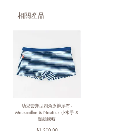
產品用途：可作為寶寶的擦臉巾、身體
擦拭巾、手口巾或是換尿布時用的擦拭
巾，也可以作為成人使用的卸妝巾、擦
相關產品
臉巾。
100％超細纖維材質，可機洗，清洗容
易，快乾的特性給予了十足的便利性。
100% 法國製造，通過Oeko Tex 100
等級1 的認證，不含任何對嬰兒健康有
危害的物質或是內分泌干擾物
幼兒套穿型四角泳褲尿布 -
幼兒泳褲 - Pélagos & Nau
Moussaillon & Nautilus 小水手 &
鸚鵡螺藍
價格
$1,200.00