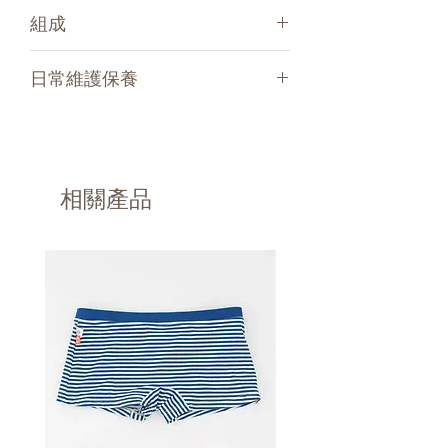
如何選擇Hamac游泳尿布的尺寸？
膨脹，而且不會有外漏的問題。
組成
6個月（4-8公斤）/ 12個月 （6-12公
100%由高效能與舒適的超細纖維材質
斤）/ 24個月或以上 (9-17公斤）
組成，Hamac游泳尿布非常的輕薄、舒
超細纖維材質的游泳尿布，快乾且透
如果您對兩個尺寸有疑慮，我們建議您
日常維護保養
適、有彈性並且超快乾的性能讓寶貝不
氣！
拿大一號的，如此您的孩子可以使用更
易著涼。
-游泳尿布使用Meryl®超細纖維，可促
長的時間。
游泳尿布
內層的彈性防水層囊袋可以有效抗漏，
進體內濕氣流通，提升乾燥速度，並防
如果您孩子的體重接近頂標，我們建議
當游泳尿布是濕的時候，您可以裝在其
這個獲有專利的防滲透創新設計與我們
止皮膚冷卻。
您拿最大的尺寸。例如：如果您的孩子
附帶的透明塑膠袋來攜帶。
Hamac經典式布尿布是相同的原理。
- Hamac防水層囊袋為聚氨酯材質，透
8公斤重，我們會建議您拿尺寸24個月
不要將濕的游泳尿布與抗UV上衣一起放
您只需要一個游泳尿布就足夠了，您可
氣且防漏。
相關產品
的（9-17公斤），如此可以拉長使用的
在您的防水袋中。
以將可洗式吸尿墊放置於防水層囊袋中
- 網層含有94%的聚醯胺纖維與6%彈性
時間。
請放置於乾燥處，防水袋或是乾的桶
的網罩中，確保當您的寶貝在池畔戲水
纖維，可以將吸尿墊固定位置。( 吸尿
子。
的時候有一些吸收力。
墊100%聚酯超細纖維材質其中有一面
機洗溫度40°Ｃ，轉速溫和。
吸尿墊是與寶寶尿布一起販售的，當寶
縫有柔軟的聚醯胺材質 （奶茶色襯
不可以使用烘衣機與熨斗。
寶是在水中游泳的時候可以不用放吸尿
墊））
請將游泳尿布上兩側的魔鬼氈處分別黏
墊於防水層囊袋。
-單層可洗式吸尿墊為100%聚酯超細纖
好在開始清洗，為了避免魔鬼氈在洗衣
Hamac的游泳尿布是抗UVA/UVB的，
維材質，其中有一面縫有柔軟的聚醯胺
機內沾黏到棉屑而降低使用期限。
當然也抗氯與鹽。
材質，自然的讓寶寶的屁屁有乾爽的效
不要使用含有酒精、溶劑、消毒劑、柔
請看游泳尿布的使用說明（mode
果。
軟精，油性產品、漂白劑或具有磨損性
d'emploi)
不含任何化學成份，對寶寶的皮膚友善
的產品（例如：漂白水）；它們會破壞
通過Oeko Tex 100等級1認證。
且耐用的游泳尿布。
船型的防水層囊袋，並導致其容易滲