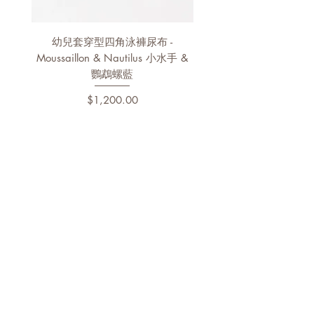
法國原產保證。
通過Oeko Tex 100 等級 1認證。
透。
法國原產保證
特別嚴禁使用任何含有漂白劑、螢光增
幼兒套穿型四角泳褲尿布 -
幼兒泳褲 - Pélagos & Nau
白劑，聚羧酸鹽和香料超過5％的清洗
Moussaillon & Nautilus 小水手 &
劑。
鸚鵡螺藍
單層吸尿墊
價格
$1,200.00
機洗溫度60°C，可以使用烘衣機。