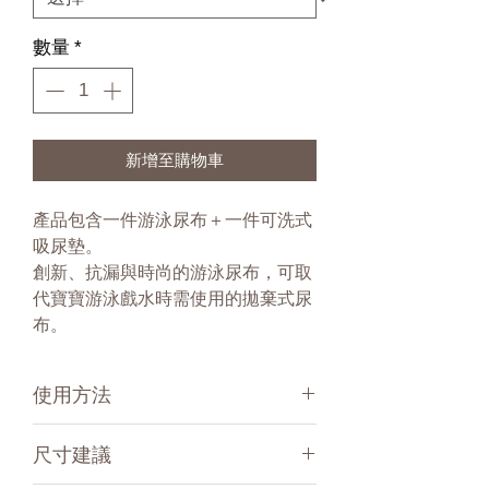
數量
*
新增至購物車
產品包含一件游泳尿布＋一件可洗式
吸尿墊。
創新、抗漏與時尚的游泳尿布，可取
代寶寶游泳戲水時需使用的拋棄式尿
布。
使用方法
方便又防漏的寶寶游泳尿布
尺寸建議
Hamac的游泳尿布非常適合寶寶在游泳
或是戲水時使用，游泳尿布在水中不會